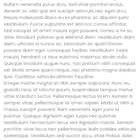
Nullam venenatis purus arcu. Sed vitae porttitor lectus.
Aenean ac odio quis est suscipit vehicula nec eget arcu.
Mauris malesuada libero eu ex pharetra, ac aliquam justo
vestibulum. Fusce vulputate est sed orci cursus efficitur.
Sed volutpat sit amet mauris eget posuere. Donec a mi eu
dolor tincidunt pulvinar quis eleifend diam. Vestibulum diam
diam, ultricies id cursus ac, bibendum ac quam.Donec
posuere diam eget consequat facilisis. Vestibulum turpis
mauris, hendrerit ut risus euismod, maximus iaculis nulla.
Quisque tincidunt augue nunc, non pretium nibh consequat
vel. Morbi ornare quam neque, nec pharetra magna dapibus
quis. Curabitur vehicula ultricies faucibus.
Integer mattis magna at nibh semper vulputate. Nunc eu
gravida risus, at lobortis ipsum. Suspendisse tempus metus
vitae interdum luctus. Pellentesque lectus lorem, laoreet in
semper vitae, pellentesque sit amet sapien. Morbi ut nibh a
massa suscipit posuere. Nam venenatis eget justo id
pulvinar. Quisque dignissim eget turpis nec pulvinar.
Vestibulum fermentum lacus sed dignissim mattis. Aenean
porttitor vitae lacus nec pellentesque. Nulla sodales vehicula
scelerisque. Vestibulum sed auctor arcu, vitae finibus dolor.