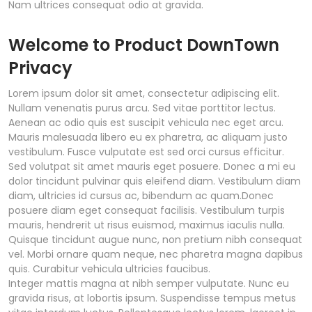
Nam ultrices consequat odio at gravida.
Welcome to Product DownTown
Privacy
Lorem ipsum dolor sit amet, consectetur adipiscing elit.
Nullam venenatis purus arcu. Sed vitae porttitor lectus.
Aenean ac odio quis est suscipit vehicula nec eget arcu.
Mauris malesuada libero eu ex pharetra, ac aliquam justo
vestibulum. Fusce vulputate est sed orci cursus efficitur.
Sed volutpat sit amet mauris eget posuere. Donec a mi eu
dolor tincidunt pulvinar quis eleifend diam. Vestibulum diam
diam, ultricies id cursus ac, bibendum ac quam.Donec
posuere diam eget consequat facilisis. Vestibulum turpis
mauris, hendrerit ut risus euismod, maximus iaculis nulla.
Quisque tincidunt augue nunc, non pretium nibh consequat
vel. Morbi ornare quam neque, nec pharetra magna dapibus
quis. Curabitur vehicula ultricies faucibus.
Integer mattis magna at nibh semper vulputate. Nunc eu
gravida risus, at lobortis ipsum. Suspendisse tempus metus