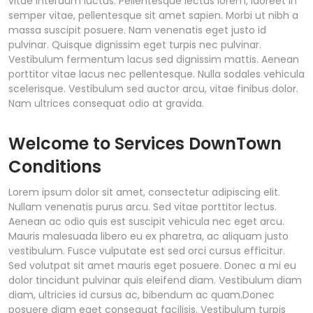
vitae interdum luctus. Pellentesque lectus lorem, laoreet in
semper vitae, pellentesque sit amet sapien. Morbi ut nibh a
massa suscipit posuere. Nam venenatis eget justo id
pulvinar. Quisque dignissim eget turpis nec pulvinar.
Vestibulum fermentum lacus sed dignissim mattis. Aenean
porttitor vitae lacus nec pellentesque. Nulla sodales vehicula
scelerisque. Vestibulum sed auctor arcu, vitae finibus dolor.
Nam ultrices consequat odio at gravida.
Welcome to Services DownTown
Conditions
Lorem ipsum dolor sit amet, consectetur adipiscing elit.
Nullam venenatis purus arcu. Sed vitae porttitor lectus.
Aenean ac odio quis est suscipit vehicula nec eget arcu.
Mauris malesuada libero eu ex pharetra, ac aliquam justo
vestibulum. Fusce vulputate est sed orci cursus efficitur.
Sed volutpat sit amet mauris eget posuere. Donec a mi eu
dolor tincidunt pulvinar quis eleifend diam. Vestibulum diam
diam, ultricies id cursus ac, bibendum ac quam.Donec
posuere diam eget consequat facilisis. Vestibulum turpis